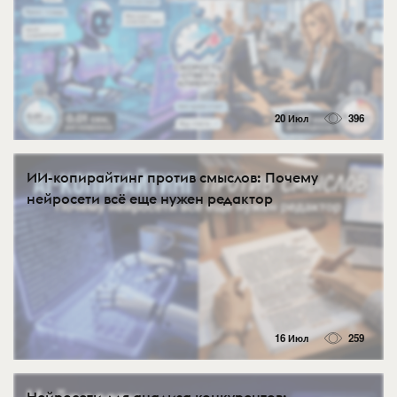
20 Июл
396
ИИ-копирайтинг против смыслов: Почему
нейросети всё еще нужен редактор
16 Июл
259