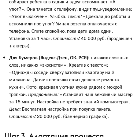
собирает ребенка в садик и вдруг вспоминает: «А
утюг?». Она тянется к телефону, видит пуш-уведомление:
«Утюг выключен». Улыбка.
Текст:
«Доехали до работы и
вспомнили про утюг? Умная розетка отключается с
телефона. Спите спокойно, пока дети дома одни.
Установка за 1 час».
Стоимость:
40 000 руб. (продакшен
+ актеры).
Для Бумеров (Яндекс.Дзен, ОК, РСЯ):
никаких сложных
слов, никаких «экосистем». Креатив с текстом:
«Однажды соседи сверху затопили квартиру на 2
миллиона. Датчик протечки стоит дешевле ремонта
кухни». Фото: красивая уютная кухня рядом с мокрой
тряпкой.
Предложение:
«Установит наш вежливый мастер
за 15 минут. Настройка не требует знаний компьютера».
Цена:
Бесплатная настройка при покупке пакета.
Стоимость:
20 000 руб. (баннерная графика).
Шаг 3. Адаптация процесса