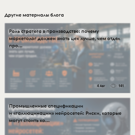
Другие материалы блога
Роль стратега в производстве: почему
маркетолог должен знать цех лучше, чем отдел
про...
4 Авг
141
Промышленные спецификации
и «галлюцинации» нейросетей: Риски, которые
могут стоить ко...