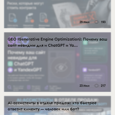
29 Июл
193
GEO (Generative Engine Optimization): Почему ваш
сайт невидим для и ChatGPT и Ya...
23 Июл
217
AI-ассистенты в отделе продаж: кто быстрее
ответит клиенту — человек или бот?