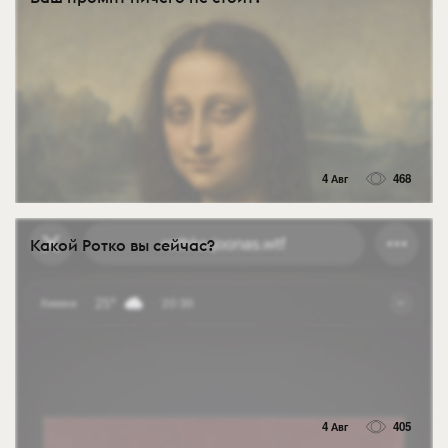
4 Авг
468
Какой Ротко вы сейчас?
4 Авг
405