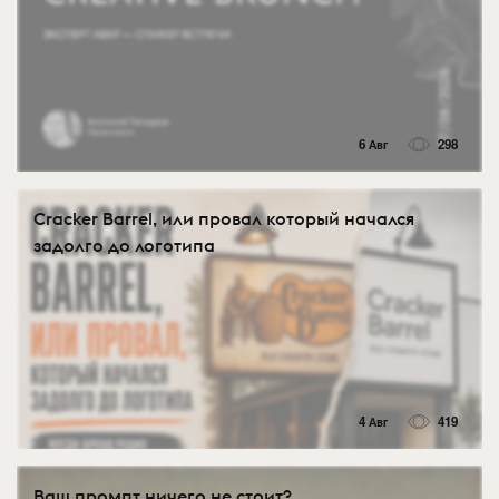
6 Авг
298
Cracker Barrel, или провал который начался
задолго до логотипа
4 Авг
419
Ваш промпт ничего не стоит?