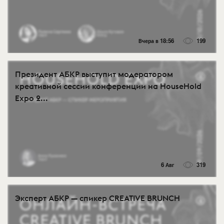
Вчера в 18:56
199
Президент АБКР выступит модератором
креативной сессии конференции на HouseHold
Expo 2...
6 Авг
319
Эксперт АБКР — спикер CREATIVE BRUNCH