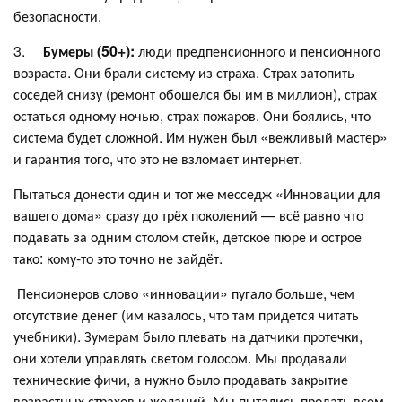
безопасности.
3.
Бумеры (50+):
люди предпенсионного и пенсионного
возраста. Они брали систему из страха. Страх затопить
соседей снизу (ремонт обошелся бы им в миллион), страх
остаться одному ночью, страх пожаров. Они боялись, что
система будет сложной. Им нужен был «вежливый мастер»
и гарантия того, что это не взломает интернет.
Пытаться донести один и тот же месседж «Инновации для
вашего дома» сразу до трёх поколений — всё равно что
подавать за одним столом стейк, детское пюре и острое
тако: кому-то это точно не зайдёт.
Пенсионеров слово «инновации» пугало больше, чем
отсутствие денег (им казалось, что там придется читать
учебники). Зумерам было плевать на датчики протечки,
они хотели управлять светом голосом. Мы продавали
технические фичи, а нужно было продавать закрытие
возрастных страхов и желаний. Мы пытались продать всем