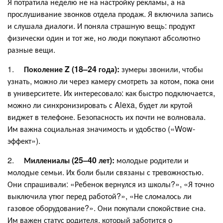
Я потратила неделю не на настройку рекламы, а на
прослушивание звонков отдела продаж. Я включила запись
и слушала диалоги. И поняла страшную вещь: продукт
физически один и тот же, но люди покупают абсолютно
разные вещи.
1.
Поколение Z (18–24 года):
зумеры звонили, чтобы
узнать, можно ли через камеру смотреть за котом, пока они
в университете. Их интересовало: как быстро подключается,
можно ли синхронизировать с Alexa, будет ли крутой
виджет в телефоне. Безопасность их почти не волновала.
Им важна социальная значимость и удобство («Wow-
эффект»).
2.
Миллениалы (25–40 лет):
молодые родители и
молодые семьи. Их боли были связаны с тревожностью.
Они спрашивали: «Ребенок вернулся из школы?», «Я точно
выключила утюг перед работой?», «Не сломалось ли
газовое оборудование?». Они покупали спокойствие сна.
Им важен статус родителя, который заботится о