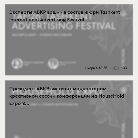
Эксперты АБКР вошли в состав жюри Tashkent
International Advertising Festival
Вчера в 18:56
133
Президент АБКР выступит модератором
креативной сессии конференции на HouseHold
Expo 2...