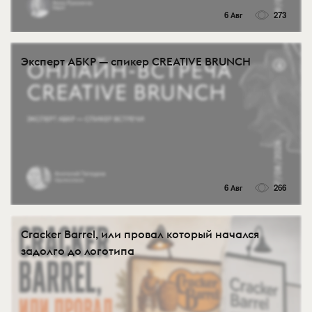
6 Авг
273
Эксперт АБКР — спикер CREATIVE BRUNCH
6 Авг
266
Cracker Barrel, или провал который начался
задолго до логотипа