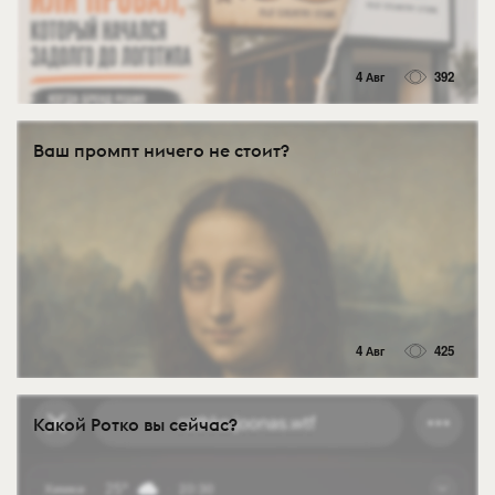
4 Авг
392
Ваш промпт ничего не стоит?
4 Авг
425
Какой Ротко вы сейчас?