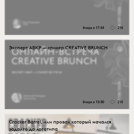
Вчера в 17:54
216
Эксперт АБКР — спикер CREATIVE BRUNCH
Вчера в 13:50
210
Cracker Barrel, или провал который начался
задолго до логотипа