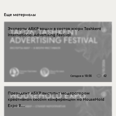
Еще материалы
Эксперты АБКР вошли в состав жюри Tashkent
International Advertising Festival
Сегодня в 18:56
42
Президент АБКР выступит модератором
креативной сессии конференции на HouseHold
Expo 2...