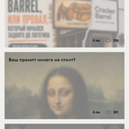
4 Авг
354
Ваш промпт ничего не стоит?
4 Авг
391