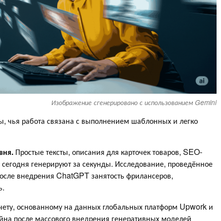
Изображение сгенерировано с использованием Gemini
ы, чья работа связана с выполнением шаблонных и легко
вня.
Простые тексты, описания для карточек товаров, SEO-
и сегодня генерируют за секунды. Исследование, проведённое
о после внедрения ChatGPT занятость фрилансеров,
ь.
тчету, основанному на данных глобальных платформ Upwork и
зайна после массового внедрения генеративных моделей