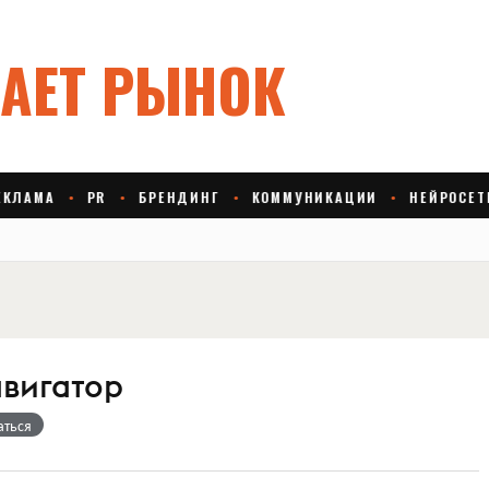
авигатор
аться