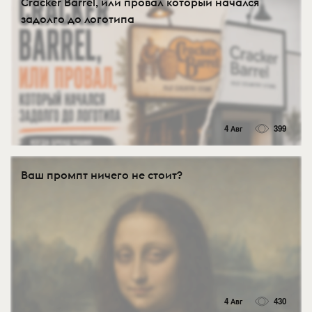
Cracker Barrel, или провал который начался
задолго до логотипа
4 Авг
399
Ваш промпт ничего не стоит?
4 Авг
430