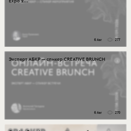
Expo 2...
6 Авг
277
Эксперт АБКР — спикер CREATIVE BRUNCH
6 Авг
270