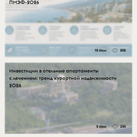
ПМЭФ-2026
16 Июн
856
Инвестиции в отельные апартаменты
с лечением: тренд курортной недвижимости
2026
9 Июн
244