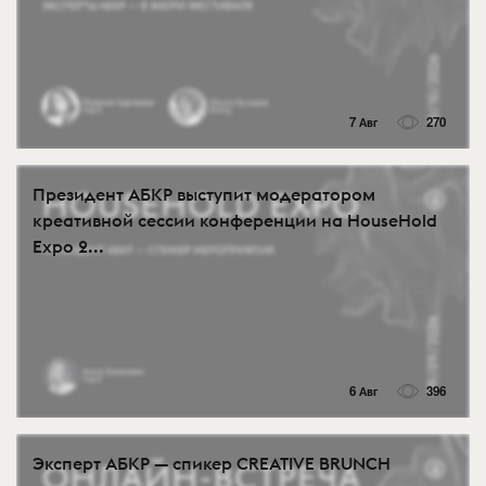
7 Авг
270
Президент АБКР выступит модератором
креативной сессии конференции на HouseHold
Expo 2...
6 Авг
396
Эксперт АБКР — спикер CREATIVE BRUNCH