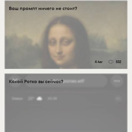
Ваш промпт ничего не стоит?
4 Авг
532
Какой Ротко вы сейчас?