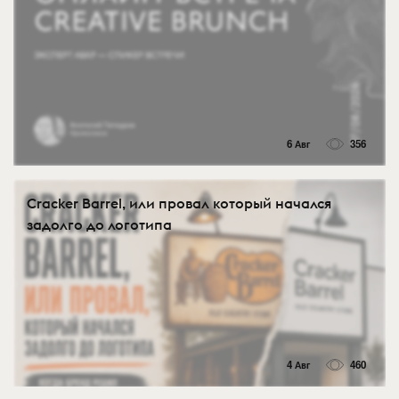
6 Авг
356
Cracker Barrel, или провал который начался
задолго до логотипа
4 Авг
460