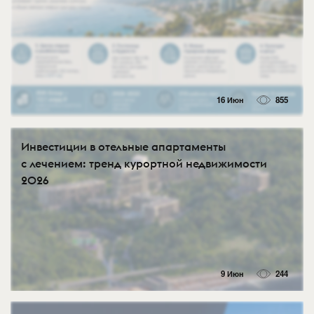
16 Июн
855
Инвестиции в отельные апартаменты
с лечением: тренд курортной недвижимости
2026
9 Июн
244