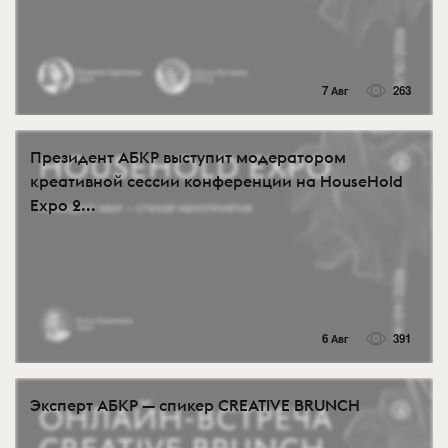
7 Авг
263
Президент АБКР выступит модератором
креативной сессии конференции на HouseHold
Expo 2...
6 Авг
391
Эксперт АБКР — спикер CREATIVE BRUNCH