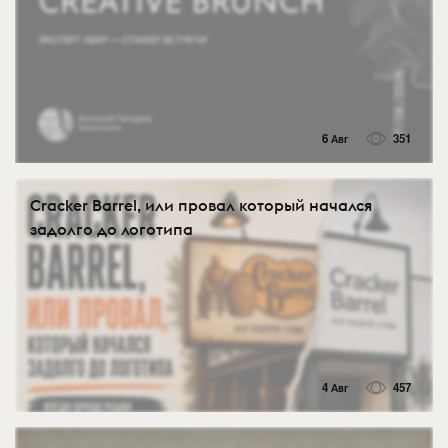
6 Авг
351
Cracker Barrel, или провал который начался
задолго до логотипа
4 Авг
457