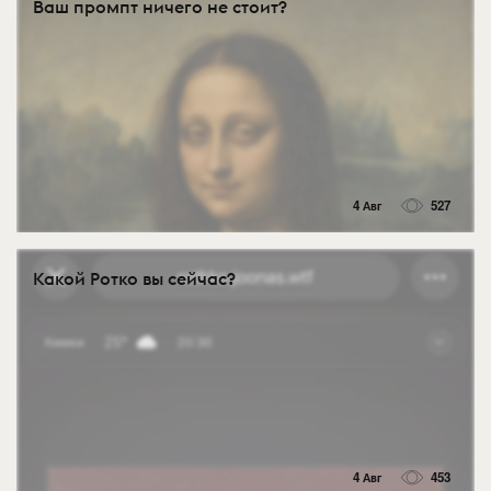
Ваш промпт ничего не стоит?
4 Авг
527
Какой Ротко вы сейчас?
4 Авг
453