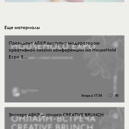
Еще материалы
Президент АБКР выступит модератором
креативной сессии конференции на HouseHold
Expo 2...
Вчера в 17:54
90
Эксперт АБКР — спикер CREATIVE BRUNCH