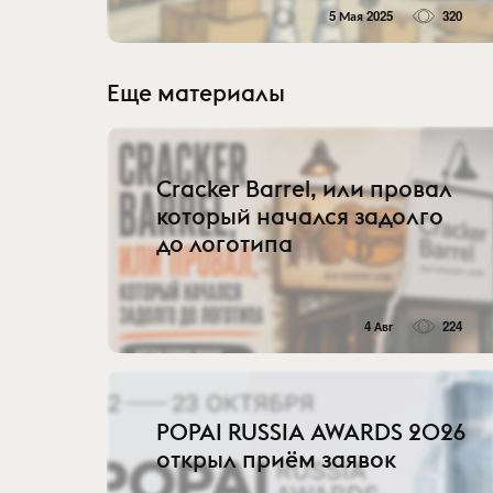
5 Мая 2025
320
Еще материалы
Cracker Barrel, или провал
который начался задолго
до логотипа
4 Авг
224
POPAI RUSSIA AWARDS 2026
открыл приём заявок