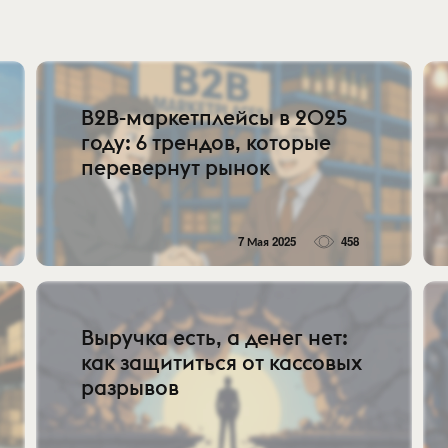
B2B-маркетплейсы в 2025
году: 6 трендов, которые
перевернут рынок
7 Мая 2025
458
Выручка есть, а денег нет:
как защититься от кассовых
разрывов