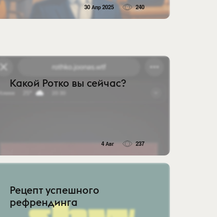
30 Апр 2025
240
Какой Ротко вы сейчас?
4 Авг
237
Рецепт успешного
рефрендинга