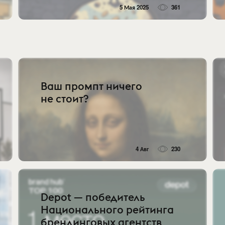
5 Мая 2025
361
Ваш промпт ничего
не стоит?
4 Авг
230
Depot — победитель
Национального рейтинга
брендинговых агентств