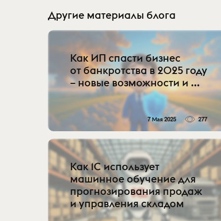
Другие материалы блога
Как ИП спасти бизнес
от банкротства в 2025 году
– новые возможности и ...
7 Мая 2025
277
Как 1С использует
машинное обучение для
прогнозирования продаж
и управления складом