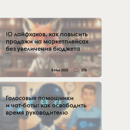
10 лайфхаков, как повысить
продажи на маркетплейсах
без увеличения бюджета
6 Мая 2025
278
Голосовые помощники
и чат-боты: как освободить
время руководителю