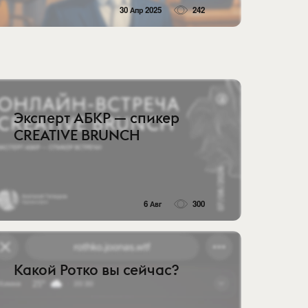
30 Апр 2025
242
Эксперт АБКР — спикер
CREATIVE BRUNCH
6 Авг
300
Какой Ротко вы сейчас?