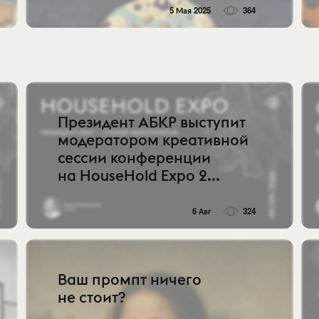
5 Мая 2025
364
Президент АБКР выступит
модератором креативной
сессии конференции
на HouseHold Expo 2...
6 Авг
324
Ваш промпт ничего
не стоит?