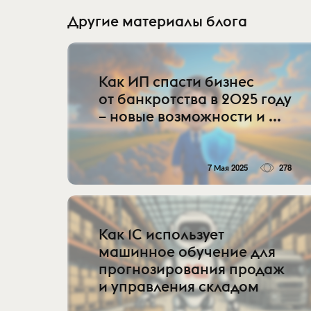
Другие материалы блога
Как ИП спасти бизнес
от банкротства в 2025 году
– новые возможности и ...
7 Мая 2025
278
Как 1С использует
машинное обучение для
прогнозирования продаж
и управления складом