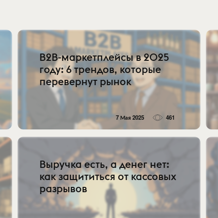
B2B-маркетплейсы в 2025
году: 6 трендов, которые
перевернут рынок
7 Мая 2025
461
Выручка есть, а денег нет:
как защититься от кассовых
разрывов