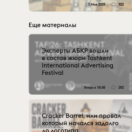
5 Мая 2025
322
Еще материалы
Эксперты АБКР вошли
в состав жюри Tashkent
International Advertising
Festival
Вчера в 18:56
202
Cracker Barrel, или провал
который начался задолго
до логотипа