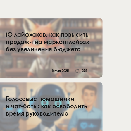
10 лайфхаков, как повысить
продажи на маркетплейсах
без увеличения бюджета
6 Мая 2025
279
Голосовые помощники
и чат-боты: как освободить
время руководителю