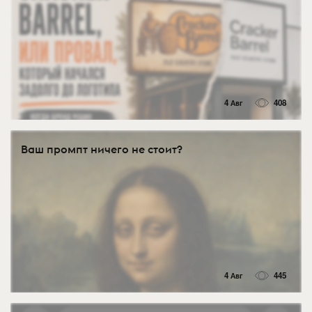
4 Авг
408
Ваш промпт ничего не стоит?
4 Авг
445