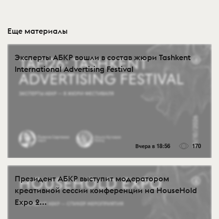
Еще материалы
Эксперты АБКР вошли в состав жюри Tashkent
International Advertising Festival
Вчера в 18:56
170
Президент АБКР выступит модератором
креативной сессии конференции на HouseHold
Expo 2...