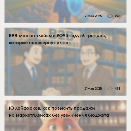
7 Мая 2025
278
B2B-маркетплейсы в 2025 году: 6 трендов,
которые перевернут рынок
7 Мая 2025
461
10 лайфхаков, как повысить продажи
на маркетплейсах без увеличения бюджета