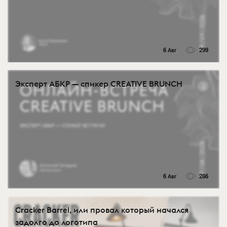
6 Авг
299
Эксперт АБКР — спикер CREATIVE BRUNCH
6 Авг
286
Cracker Barrel, или провал который начался
задолго до логотипа