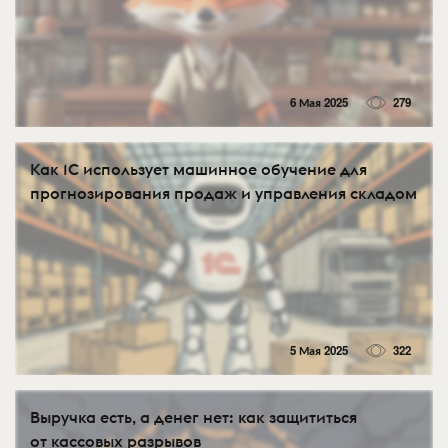
6 Мая 2025
279
Как 1С использует машинное обучение для
прогнозирования продаж и управления складом
5 Мая 2025
322
Выручка есть, а денег нет: как защититься
от кассовых разрывов