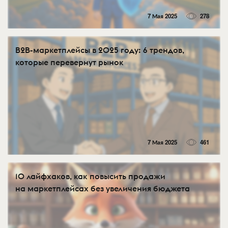
7 Мая 2025
278
B2B-маркетплейсы в 2025 году: 6 трендов,
которые перевернут рынок
7 Мая 2025
461
10 лайфхаков, как повысить продажи
на маркетплейсах без увеличения бюджета