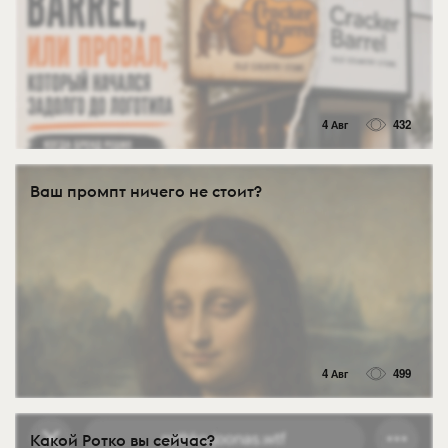
4 Авг
432
Ваш промпт ничего не стоит?
4 Авг
499
Какой Ротко вы сейчас?