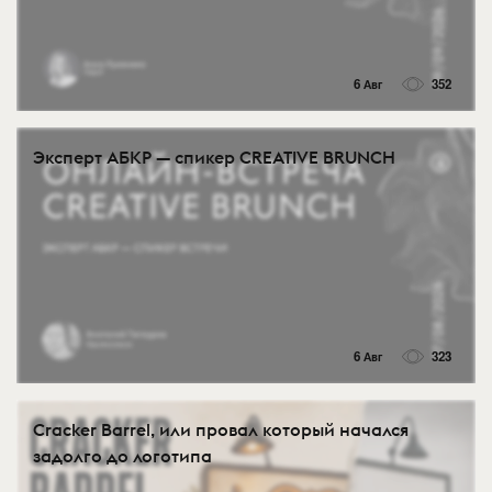
6 Авг
352
Эксперт АБКР — спикер CREATIVE BRUNCH
6 Авг
323
Cracker Barrel, или провал который начался
задолго до логотипа