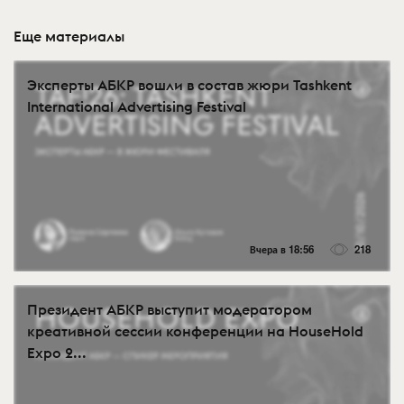
Еще материалы
Эксперты АБКР вошли в состав жюри Tashkent
International Advertising Festival
Вчера в 18:56
218
Президент АБКР выступит модератором
креативной сессии конференции на HouseHold
Expo 2...