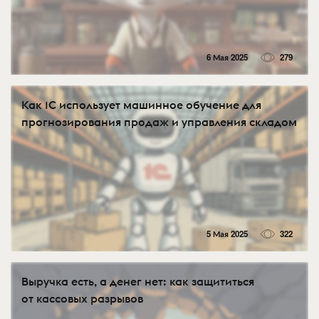
6 Мая 2025
279
Как 1С использует машинное обучение для
прогнозирования продаж и управления складом
5 Мая 2025
322
Выручка есть, а денег нет: как защититься
от кассовых разрывов