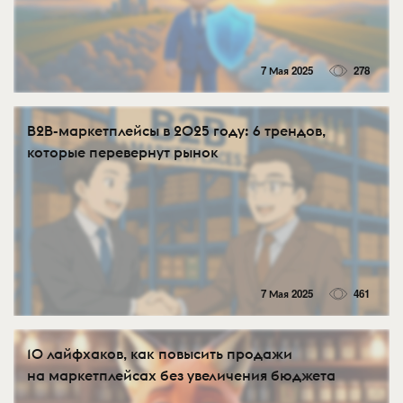
7 Мая 2025
278
B2B-маркетплейсы в 2025 году: 6 трендов,
которые перевернут рынок
7 Мая 2025
461
10 лайфхаков, как повысить продажи
на маркетплейсах без увеличения бюджета