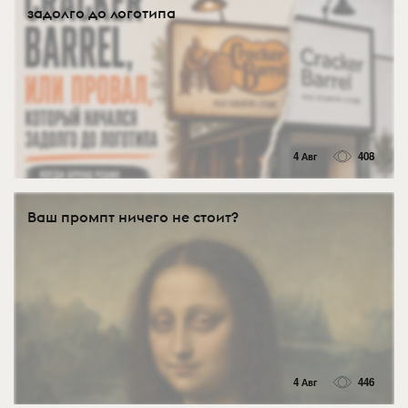
задолго до логотипа
4 Авг
408
Ваш промпт ничего не стоит?
4 Авг
446