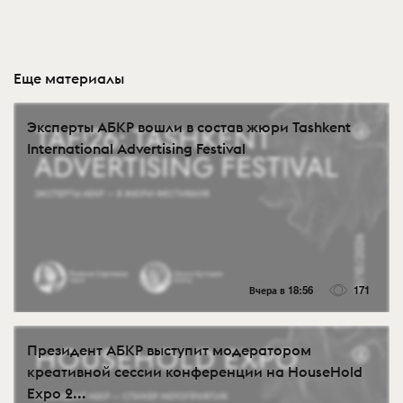
Еще материалы
Эксперты АБКР вошли в состав жюри Tashkent
International Advertising Festival
Вчера в 18:56
171
Президент АБКР выступит модератором
креативной сессии конференции на HouseHold
Expo 2...