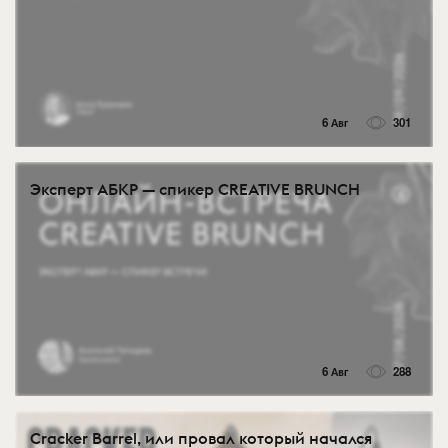
6 Авг
301
Эксперт АБКР — спикер CREATIVE BRUNCH
6 Авг
288
Cracker Barrel, или провал который начался