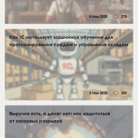
6 Мая 2025
278
Как 1С использует машинное обучение для
прогнозирования продаж и управления складом
5 Мая 2025
320
Выручка есть, а денег нет: как защититься
от кассовых разрывов