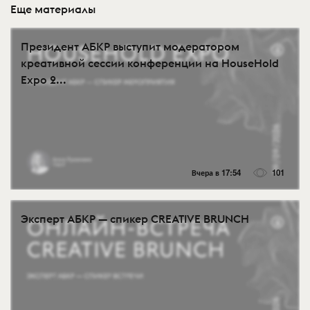
Еще материалы
Президент АБКР выступит модератором
креативной сессии конференции на HouseHold
Expo 2...
Вчера в 17:54
101
Эксперт АБКР — спикер CREATIVE BRUNCH