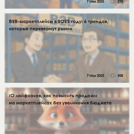
7 Мая 2025
278
B2B-маркетплейсы в 2025 году: 6 трендов,
которые перевернут рынок
7 Мая 2025
458
10 лайфхаков, как повысить продажи
на маркетплейсах без увеличения бюджета