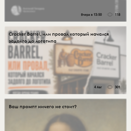
Вчера в 13:50
118
Cracker Barrel, или провал который начался
задолго до логотипа
4 Авг
301
Ваш промпт ничего не стоит?