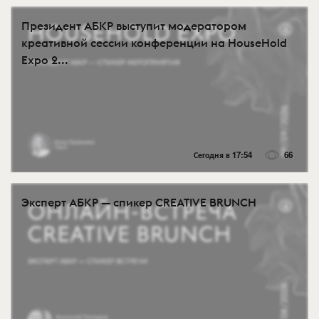
Президент АБКР выступит модератором
креативной сессии конференции на HouseHold
Expo 2...
Сегодня в 17:54
66
Эксперт АБКР — спикер CREATIVE BRUNCH