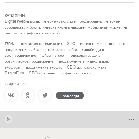
КАТЕГОРИИ:
Digital (web-дизайн, интернет-реклама и продвижение, интернет-
сообщества и блоги, интернет-коммуникации, мобильный маркетинг,
реклама на цифровых экранах)
ТЕГИ:
поисковая оптимизация
SEO
интернет-маркетинг
сео
продвижение сайта
оптимизация сайта
линкбилдинг
seo-продвижение
кейсы по сео
поисковая выдача
органическое продвижение
продвижение в яндекс директ
экошубы
продвижение экошуб
SEO для салона меха
BagiraFurs
SEO в Тюмени
трафик из поиска
Поделиться:
В закладки