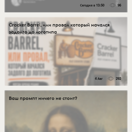
Сегодня в 13:50
96
Cracker Barrel, или провал который начался
задолго до логотипа
4 Авг
292
Ваш промпт ничего не стоит?