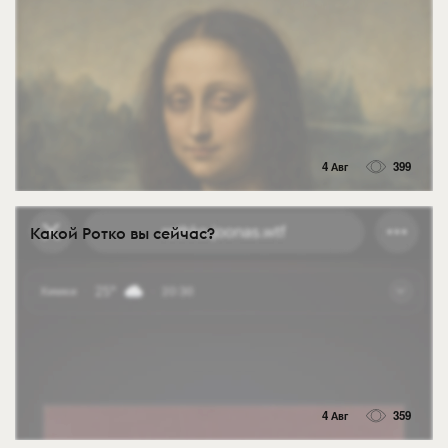
4 Авг
399
Какой Ротко вы сейчас?
4 Авг
359