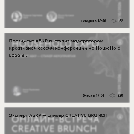
Сегодня в 18:56
52
Президент АБКР выступит модератором
креативной сессии конференции на HouseHold
Expo 2...
Вчера в 17:54
226
Эксперт АБКР — спикер CREATIVE BRUNCH