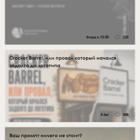
Вчера в 13:50
220
Cracker Barrel, или провал который начался
задолго до логотипа
4 Авг
368
Ваш промпт ничего не стоит?