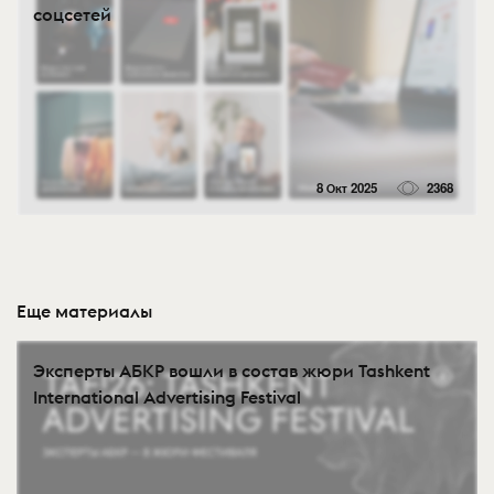
соцсетей
8 Окт 2025
2368
Еще материалы
Эксперты АБКР вошли в состав жюри Tashkent
International Advertising Festival