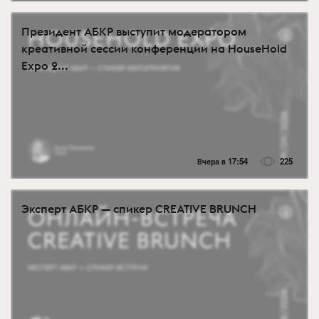
Президент АБКР выступит модератором
креативной сессии конференции на HouseHold
Expo 2...
Вчера в 17:54
225
Эксперт АБКР — спикер CREATIVE BRUNCH