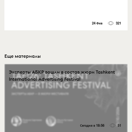
24 Фев
321
Еще материалы
Эксперты АБКР вошли в состав жюри Tashkent
International Advertising Festival
Сегодня в 18:56
51