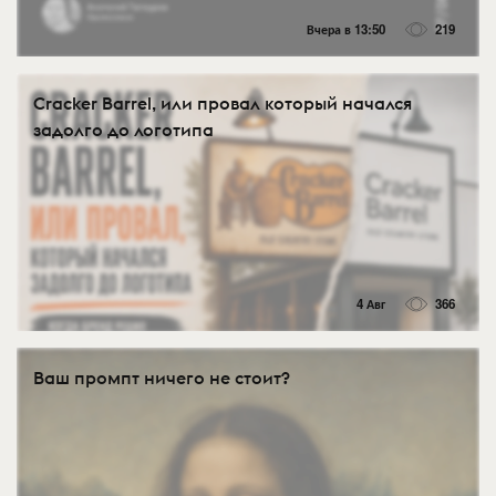
Вчера в 13:50
219
Cracker Barrel, или провал который начался
задолго до логотипа
4 Авг
366
Ваш промпт ничего не стоит?