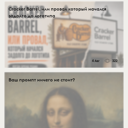
Cracker Barrel, или провал который начался
задолго до логотипа
4 Авг
322
Ваш промпт ничего не стоит?