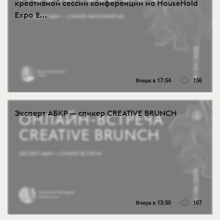
креативной сессии конференции на HouseHold
Expo 2...
Вчера в 17:54
156
Эксперт АБКР — спикер CREATIVE BRUNCH
Вчера в 13:50
167