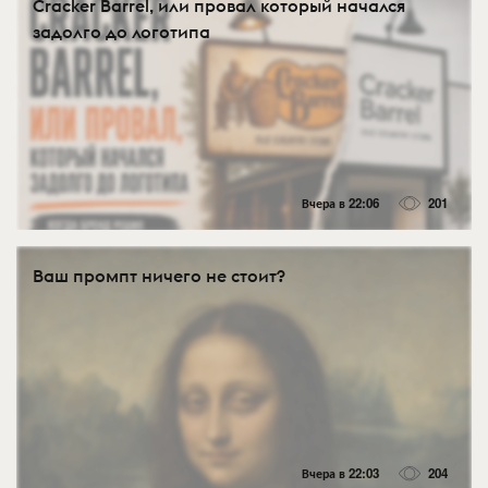
Cracker Barrel, или провал который начался
задолго до логотипа
Вчера в 22:06
201
Ваш промпт ничего не стоит?
Вчера в 22:03
204