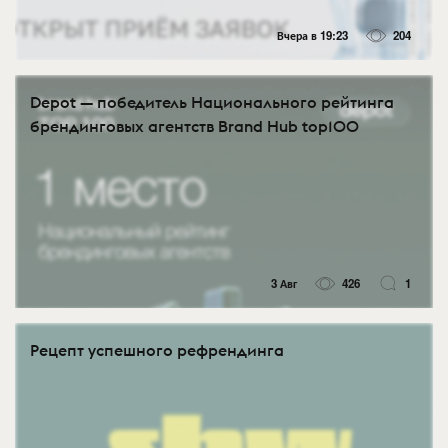
Вчера в 19:23
204
Depot — победитель Национального рейтинга
брендинговых агентств Brand Hub top100
3 Авг
426
1
Рецепт успешного рефрендинга