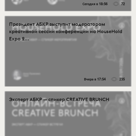
Сегодня в 18:56
72
Президент АБКР выступит модератором
креативной сессии конференции на HouseHold
Expo 2...
Вчера в 17:54
235
Эксперт АБКР — спикер CREATIVE BRUNCH