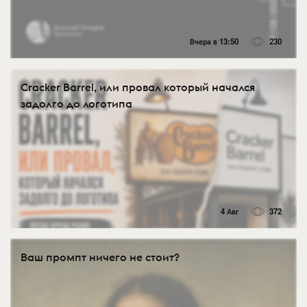
Вчера в 13:50
230
Cracker Barrel, или провал который начался
задолго до логотипа
4 Авг
372
Ваш промпт ничего не стоит?