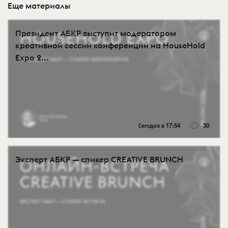
Еще материалы
Президент АБКР выступит модератором
креативной сессии конференции на HouseHold
Expo 2...
Сегодня в 17:54
30
Эксперт АБКР — спикер CREATIVE BRUNCH