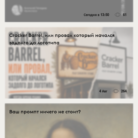
Сегодня в 13:50
61
Cracker Barrel, или провал который начался
задолго до логотипа
4 Авг
264
Ваш промпт ничего не стоит?