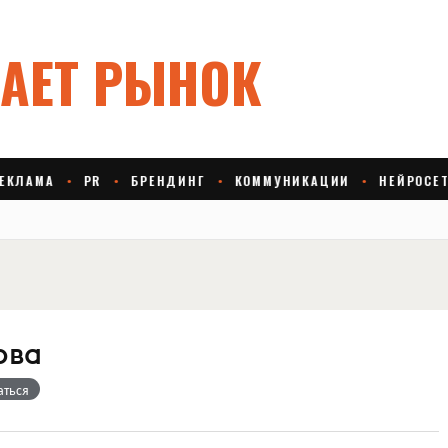
ова
аться