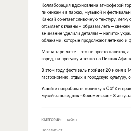
Коллаборация вдохновлена атмосферой горо
пикниками в парках, музыкой и фестиваль
Кансай сочетает сливочную текстуру, легку
отсылает к главным образам лета – свежей
внимание уделили деталям – напиток укр
облаками, которые продолжают летнюю и ф
Матча таро латте – это не просто напиток, 
город, на прогулку и точно на Пикник Афиш
В этом году фестиваль пройдет 20 июня в М
гастрономию, отдых и городскую культуру, 
Успейте попробовать новинку в Cofix и пр
музей-заповедник «Коломенское» 8 августа 
КАТЕГОРИИ:
Кейсы
Поделиться: