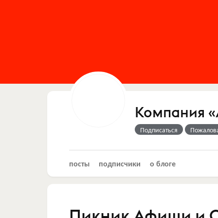
Компания 
Подписаться
Пожалов
посты
подписчики
о блоге
Пикник Афиши и C