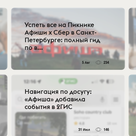
Успеть все на Пикнике
Афиши x Сбер в Санкт-
Петербурге: полный гид
по в...
5 Авг
234
Навигация по досугу:
«Афиша» добавила
события в 2ГИС
31 Июл
146