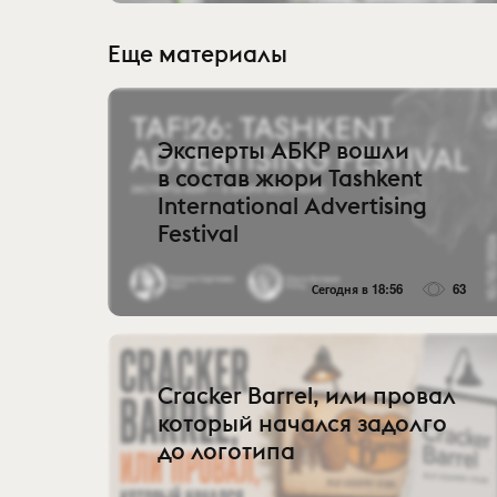
Еще материалы
Эксперты АБКР вошли
в состав жюри Tashkent
International Advertising
Festival
Сегодня в 18:56
63
Cracker Barrel, или провал
который начался задолго
до логотипа