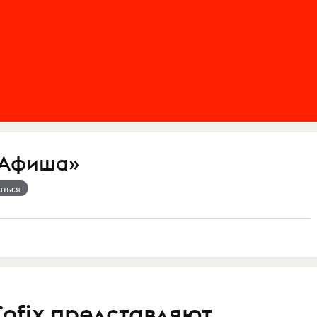
«Афиша»
аться
ofix представляют