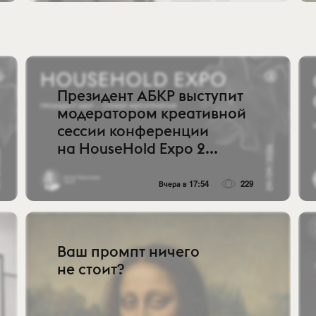
Президент АБКР выступит
модератором креативной
сессии конференции
на HouseHold Expo 2...
Вчера в 17:54
229
Ваш промпт ничего
не стоит?