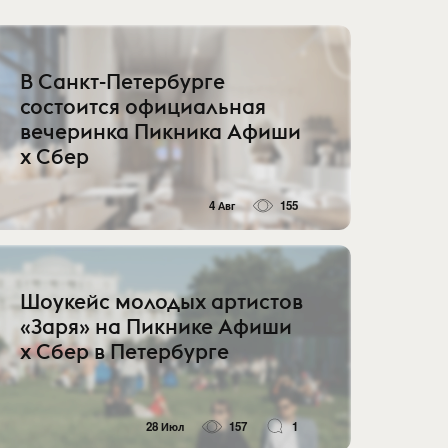
В Санкт-Петербурге
состоится официальная
вечеринка Пикника Афиши
x Сбер
4 Авг
155
Шоукейс молодых артистов
«Заря» на Пикнике Афиши
x Сбер в Петербурге
28 Июл
157
1