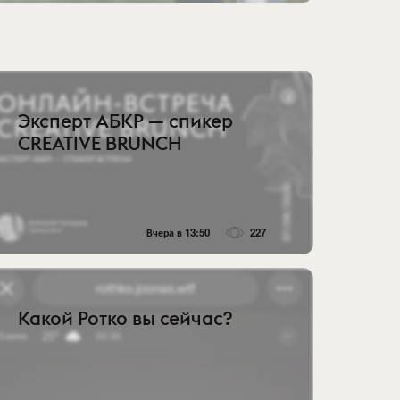
Эксперт АБКР — спикер
CREATIVE BRUNCH
Вчера в 13:50
227
Какой Ротко вы сейчас?