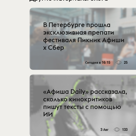
В Петербурге прошла
эксклюзивная препати
фестиваля Пикник Афиши
х Сбер
Сегодня в 16:15
25
«Афиша Daily» рассказала,
сколько кинокритиков
пишут тексты с помощью
ИИ
3 Авг
133