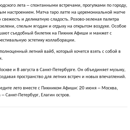
дского лета – спонтанными встречами, прогулками по городу,
ным настроением. Матча таро латте на церемониальной матче
ю свежесть и деликатную сладость. Розово-зеленая палитра
 зелени, спелым ягодам и отдыху на открытом воздухе. Особое
ашают съедобный билетик на Пикник Афиши и манжет с
естивальную эстетику коллаборации.
а полноценный летний вайб, который хочется взять с собой в
и.
оскве и 8 августа в Санкт-Петербурге. Он объединяет музыку,
создавая пространство для летних встреч и новых впечатлений.
оведите лето вместе с Пикником Афиши: 20 июня – Москва,
– Санкт-Петербург, Елагин остров.