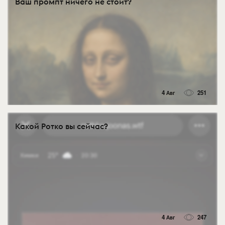
Ваш промпт ничего не стоит?
4 Авг
251
Какой Ротко вы сейчас?
4 Авг
247