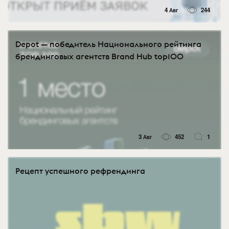
4 Авг
244
Depot — победитель Национального рейтинга
брендинговых агентств Brand Hub top100
3 Авг
452
1
Рецепт успешного рефрендинга