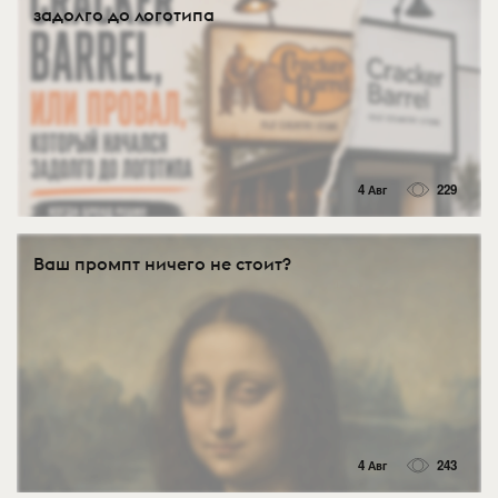
задолго до логотипа
4 Авг
229
Ваш промпт ничего не стоит?
4 Авг
243