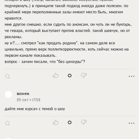
подчеркнуть.) в принципе такой подход иногда даже полезен. по
крайней мере переполненные залы имеют место быть, многим
нравится.
мне другое смешно. если судить по анонсам, он чуть ли не бунтарь,
че гевара, который выступает против властей. такой шевчук, но от
рекламы.
ну и?.... смотрел "как продать родину". на самом деле все
цивильно, прямо верх поллиткорректности, хоть сейчас можно на
первом канале показывать.
вопрос - зачем писали, что "без цензуры"?
0
ванек
25 окт • 17:52
дайте мне курсач с темой о шоу
0