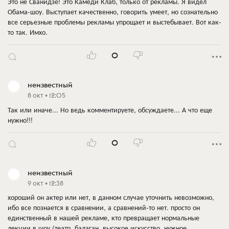
Это не Сванидзе! Это Камеди Клаб, только от рекламы. Я видел
Обама-шоу. Выступает качественно, говорить умеет, но сознательно
все серьезные проблемы рекламы упрощает и выстебывает. Вот как-
то так. Имхо.
0
неизвестный
8 окт • 12:05
Так или иначе... Но ведь комментируете, обсуждаете... А что еще
нужно!!!
0
неизвестный
9 окт • 12:38
хороший он актер или нет, в данном случае уточнить невозможно,
ибо все познается в сравнении, а сравнений-то нет. просто он
единственный в нашей рекламе, кто превращает нормальные
лекции в шоу (театр, балаган, высокое искусство, нужное