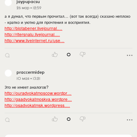
jaypupacsu
26 мар • 12:59
а я думал, что первым прочитал… (вот так всегда) сказано неплохо
- кратко и уютно для прочтения и восприятия.
http://biotabener.livejournal.…
http://ritersnalu.livejournal.…
http://www.liveinternet.ru/use…
0
praccermidep
10 мая • 13:21
Это не имеет аналогов?
http://ouradvokatmoscow.wordpr…
http://gaadvokatmoskva.wordpre…
http://osadvokatmsk.wordpress.…
0