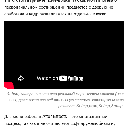
первоначальном соотношении предметов с дверью не
сработала и кадр разваливался на отдельные куски.
&nbsp;(Матрешка это наш реальный мерч. Артем Конаков (наш
СЕО) даже писал про неё отдельную статью, кототрую можно
прочитать&nbsp;тут)&nbsp;&nbsp;
Для меня работа в After Effects – это многоэтапный
процесс, так как я не считаю этот софт дружелюбным и,