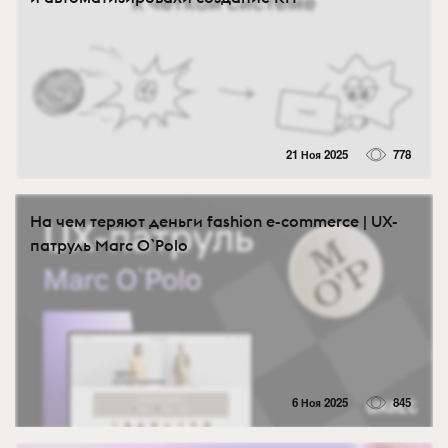
21 Ноя 2025
778
На чем теряют деньги fashion e-commerce | UX-
патруль Marc O`Polo
6 Ноя 2025
845