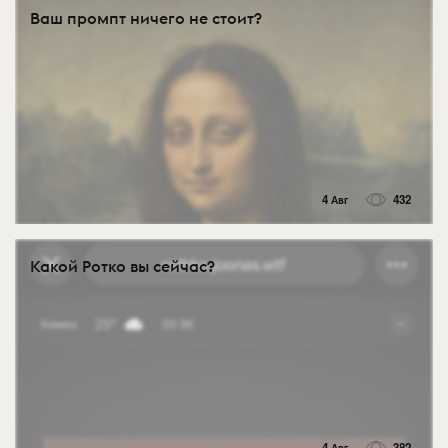
Ваш промпт ничего не стоит?
4 Авг
432
Какой Ротко вы сейчас?
4 Авг
382