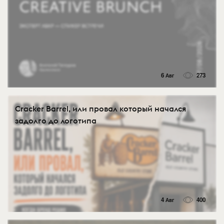
6 Авг
273
Cracker Barrel, или провал который начался
задолго до логотипа
4 Авг
400