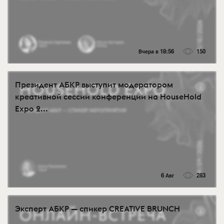
Вчера в 18:56
150
Президент АБКР выступит модератором
креативной сессии конференции на HouseHold
Expo 2...
6 Авг
283
Эксперт АБКР — спикер CREATIVE BRUNCH