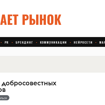
 добросовестных
ов
аться