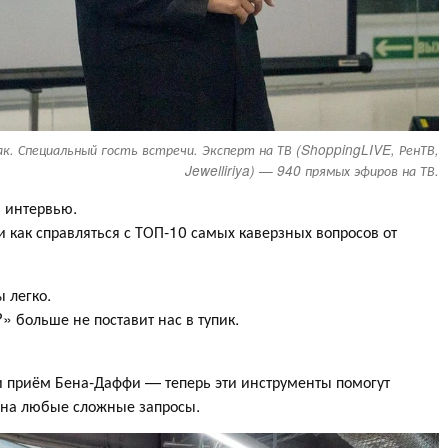
ак. Специальный гость встречи. Эксперт на ТВ (ShoppingLIVE, РенТВ,
Jewelliriya) — 940 прямых эфиров на ТВ.
и интервью.
 и как справляться с ТОП-10 самых каверзных вопросов от
 легко.
» больше не поставит нас в тупик.
и приём Бена-Даффи — теперь эти инструменты помогут
ь на любые сложные запросы.