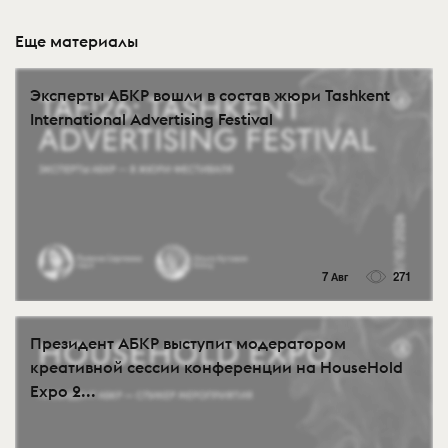
Еще материалы
Эксперты АБКР вошли в состав жюри Tashkent
International Advertising Festival
7 Авг
271
Президент АБКР выступит модератором
креативной сессии конференции на HouseHold
Expo 2...