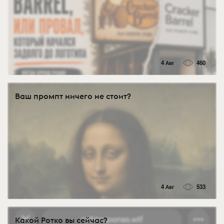
4 Авг
460
Ваш промпт ничего не стоит?
4 Авг
533
Какой Ротко вы сейчас?