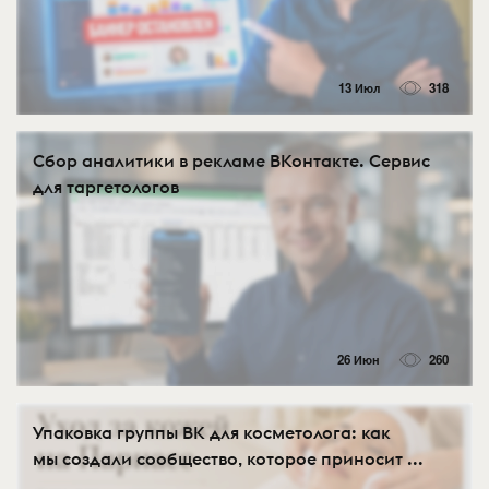
13 Июл
318
Сбор аналитики в рекламе ВКонтакте. Сервис
для таргетологов
26 Июн
260
Упаковка группы ВК для косметолога: как
мы создали сообщество, которое приносит ...