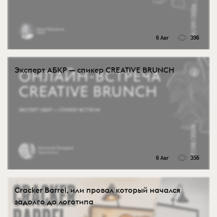
6 Авг
396
Эксперт АБКР — спикер CREATIVE BRUNCH
6 Авг
356
Cracker Barrel, или провал который начался
задолго до логотипа