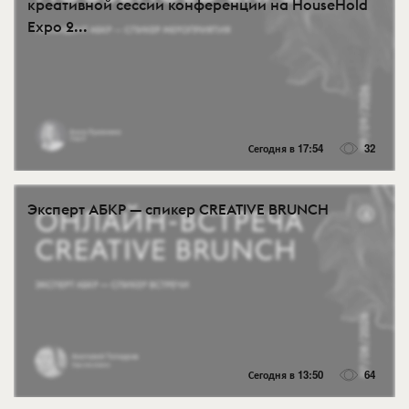
креативной сессии конференции на HouseHold
Expo 2...
Сегодня в 17:54
32
Эксперт АБКР — спикер CREATIVE BRUNCH
Сегодня в 13:50
64