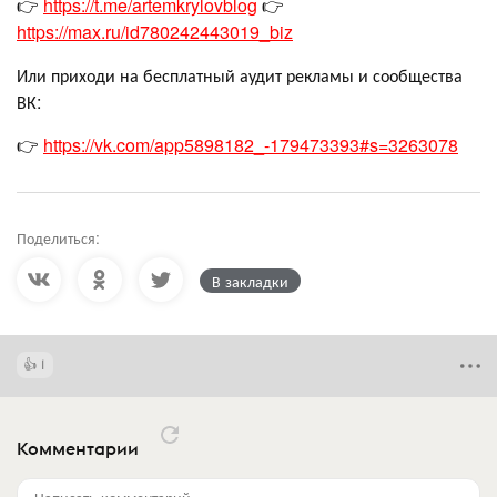
👉
https://t.me/artemkrylovblog
👉
https://max.ru/id780242443019_biz
Или приходи на бесплатный аудит рекламы и сообщества
ВК:
👉
https://vk.com/app5898182_-179473393#s=3263078
Поделиться:
В закладки
1
Комментарии