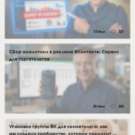
13 Июл
321
Сбор аналитики в рекламе ВКонтакте. Сервис
для таргетологов
26 Июн
263
Упаковка группы ВК для косметолога: как
мы создали сообщество, которое приносит ...