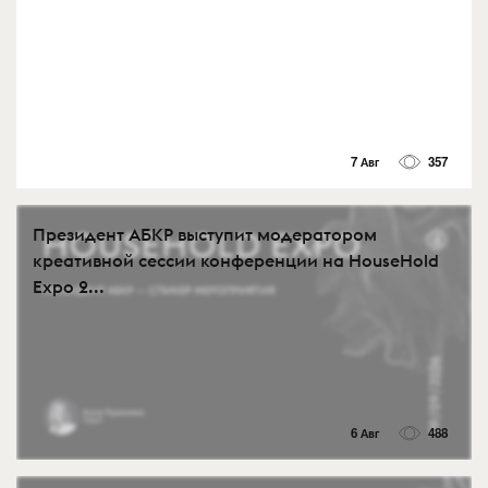
7 Авг
357
Президент АБКР выступит модератором
креативной сессии конференции на HouseHold
Expo 2...
6 Авг
488