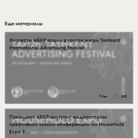
Еще материалы
Эксперты АБКР вошли в состав жюри Tashkent
International Advertising Festival
7 Авг
249
Президент АБКР выступит модератором
креативной сессии конференции на HouseHold
Expo 2...