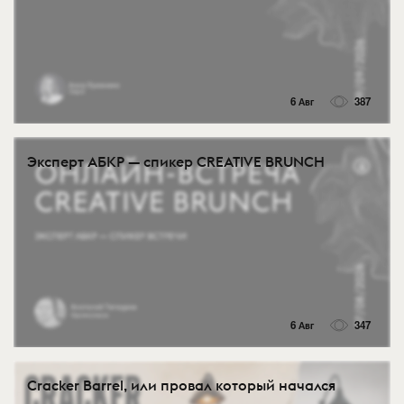
6 Авг
387
Эксперт АБКР — спикер CREATIVE BRUNCH
6 Авг
347
Cracker Barrel, или провал который начался