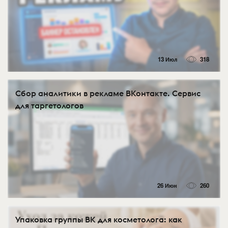
13 Июл
318
Сбор аналитики в рекламе ВКонтакте. Сервис
для таргетологов
26 Июн
260
Упаковка группы ВК для косметолога: как