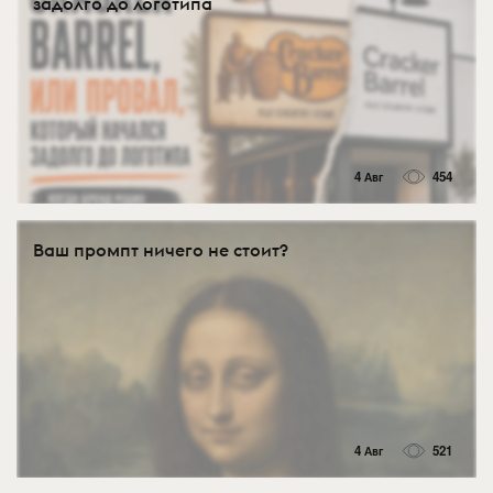
задолго до логотипа
4 Авг
454
Ваш промпт ничего не стоит?
4 Авг
521