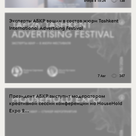
Вчера в 15:24
138
Эксперты АБКР вошли в состав жюри Tashkent
International Advertising Festival
7 Авг
347
Президент АБКР выступит модератором
креативной сессии конференции на HouseHold
Expo 2...