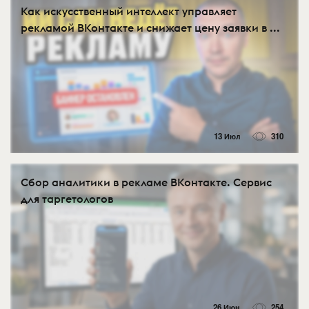
Как искусственный интеллект управляет
рекламой ВКонтакте и снижает цену заявки в ...
13 Июл
310
Сбор аналитики в рекламе ВКонтакте. Сервис
для таргетологов
26 Июн
254