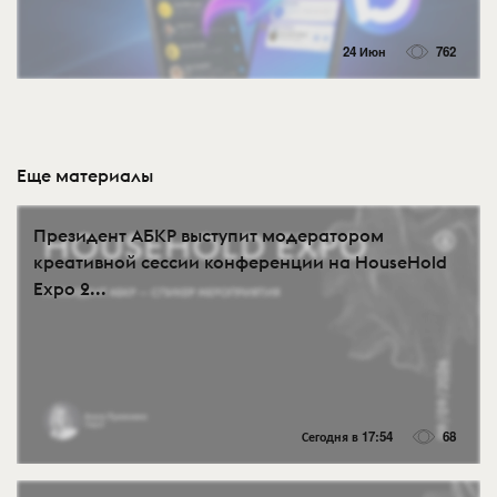
24 Июн
762
Еще материалы
Президент АБКР выступит модератором
креативной сессии конференции на HouseHold
Expo 2...
Сегодня в 17:54
68