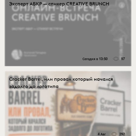
Эксперт АБКР — спикер CREATIVE BRUNCH
Сегодня в 13:50
97
Cracker Barrel, или провал который начался
задолго до логотипа
4 Авг
292