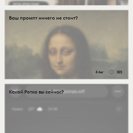
Ваш промпт ничего не стоит?
4 Авг
323
Какой Ротко вы сейчас?