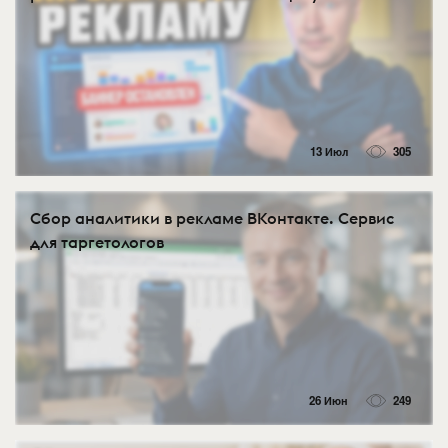
13 Июл
305
Сбор аналитики в рекламе ВКонтакте. Сервис
для таргетологов
26 Июн
249