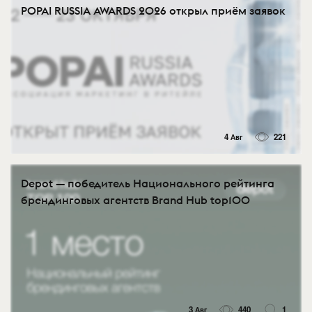
POPAI RUSSIA AWARDS 2026 открыл приём заявок
4 Авг
221
Depot — победитель Национального рейтинга
брендинговых агентств Brand Hub top100
3 Авг
440
1