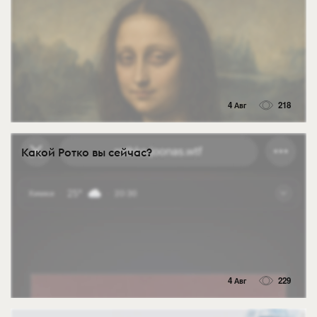
4 Авг
218
Какой Ротко вы сейчас?
4 Авг
229