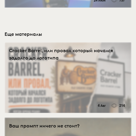
24 Июн
757
Еще материалы
Cracker Barrel, или провал который начался
задолго до логотипа
4 Авг
214
Ваш промпт ничего не стоит?