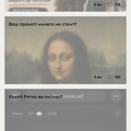
4 Авг
318
Ваш промпт ничего не стоит?
4 Авг
353
Какой Ротко вы сейчас?