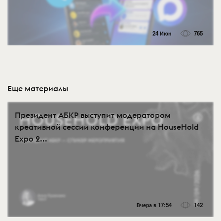
24 Июн
765
Еще материалы
Президент АБКР выступит модератором
креативной сессии конференции на HouseHold
Expo 2...
Вчера в 17:54
142