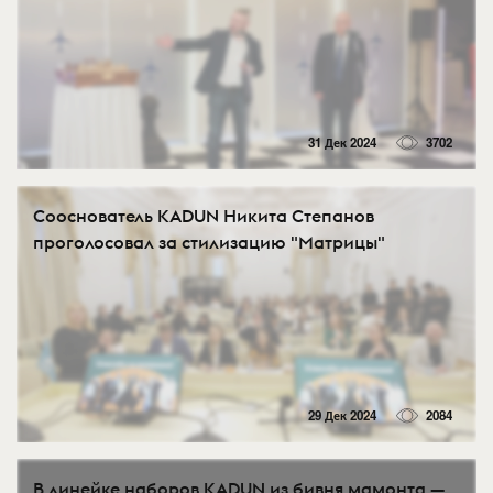
31 Дек 2024
3702
Сооснователь KADUN Никита Степанов
проголосовал за стилизацию "Матрицы"
29 Дек 2024
2084
В линейке наборов KADUN из бивня мамонта —