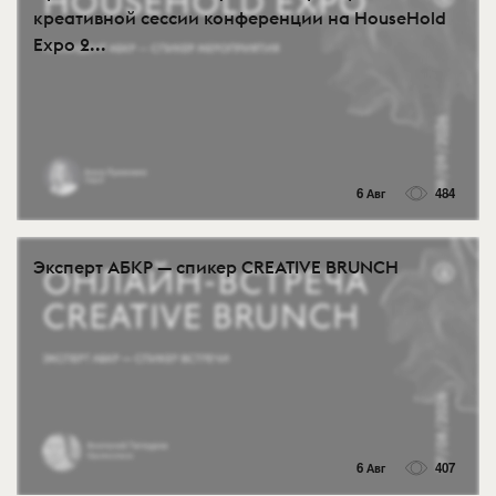
креативной сессии конференции на HouseHold
Expo 2...
6 Авг
484
Эксперт АБКР — спикер CREATIVE BRUNCH
6 Авг
407