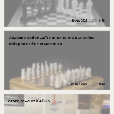
30 Апр 2025
1158
"Ледовое побоище": пополнение в линейке
наборов из бивня мамонта
28 Фев 2025
1513
Итоги года от KADUN