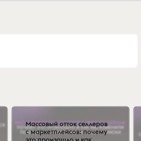
Массовый отток селлеров
с маркетплейсов: почему
это произошло и как