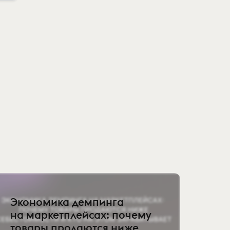
Экономика демпинга
на маркетплейсах: почему
товары продаются ниже