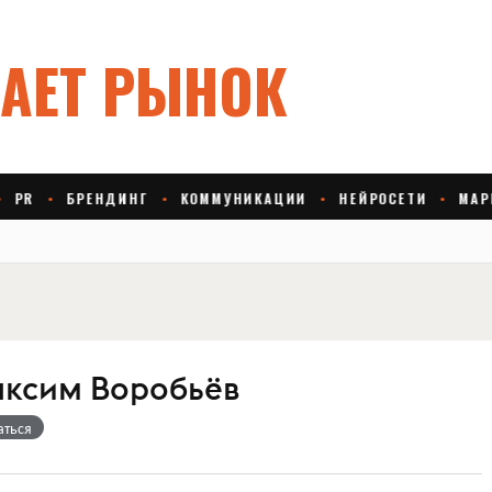
Максим Воробьёв
аться