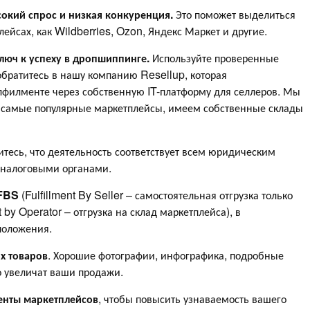
сокий спрос и низкая конкуренция.
Это поможет выделиться
лейсах, как Wildberries, Ozon, Яндекс Маркет и другие.
люч к успеху в дропшиппинге.
Используйте проверенные
братитесь в нашу компанию Resellup, которая
лфилменте через собственную IT-платформу для селлеров. Мы
се самые популярные маркетплейсы, имеем собственные склады
тесь, что деятельность соответствует всем юридическим
 налоговыми органами.
FBS
(Fulfillment By Seller – самостоятельная отгрузка только
t by Operator – отгрузка на склад маркетплейса), в
положения.
их товаров
. Хорошие фотографии, инфографика, подробные
о увеличат ваши продажи.
енты маркетплейсов
, чтобы повысить узнаваемость вашего