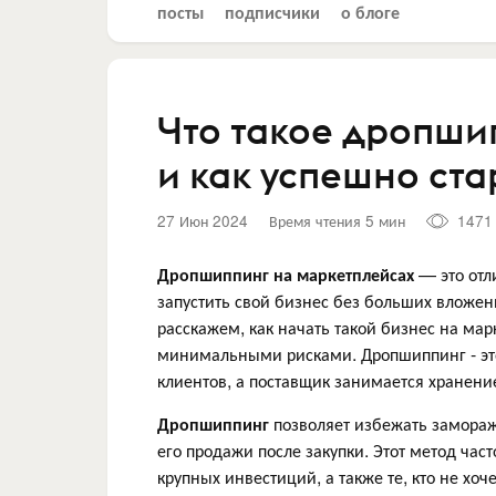
посты
подписчики
о блоге
Что такое дропши
и как успешно ста
27 Июн 2024
Время чтения 5 мин
1471
Дропшиппинг на маркетплейсах
— это отл
запустить свой бизнес без больших вложен
расскажем, как начать такой бизнес на ма
минимальными рисками. Дропшиппинг - это
клиентов, а поставщик занимается хранени
Дропшиппинг
позволяет избежать замораж
его продажи после закупки. Этот метод ча
крупных инвестиций, а также те, кто не хо