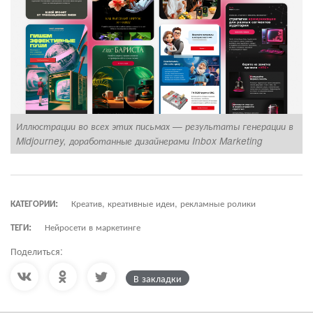
Иллюстрации во всех этих письмах — результаты генерации в
Н
Midjourney, доработанные дизайнерами Inbox Marketing
б
КАТЕГОРИИ:
Креатив, креативные идеи, рекламные ролики
ТЕГИ:
Нейросети в маркетинге
Поделиться:
В закладки