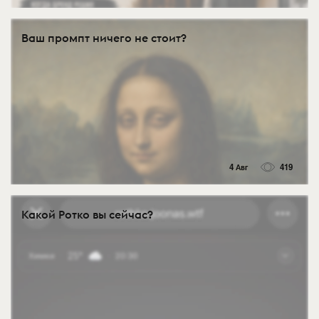
Ваш промпт ничего не стоит?
4 Авг
419
Какой Ротко вы сейчас?