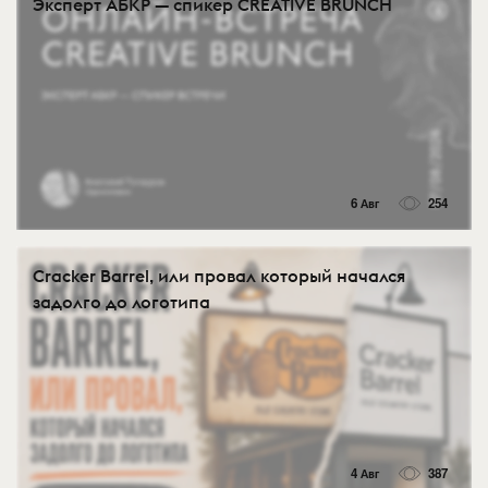
Эксперт АБКР — спикер CREATIVE BRUNCH
6 Авг
254
Cracker Barrel, или провал который начался
задолго до логотипа
4 Авг
387