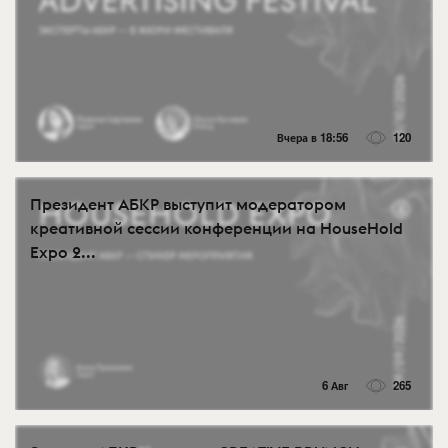
Вчера в 18:56
120
Президент АБКР выступит модератором
креативной сессии конференции на HouseHold
Expo 2...
6 Авг
265