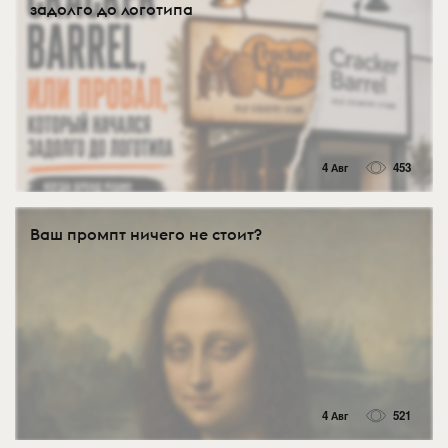
задолго до логотипа
4 Авг
453
Ваш промпт ничего не стоит?
4 Авг
521