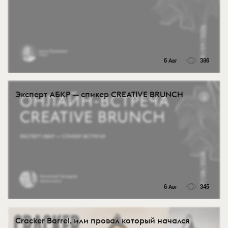
6 Авг
386
Эксперт АБКР — спикер CREATIVE BRUNCH
6 Авг
345
Cracker Barrel, или провал который начался