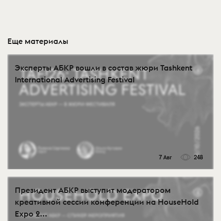
Еще материалы
Эксперты АБКР вошли в состав жюри Tashkent
International Advertising Festival
7 Авг
248
Президент АБКР выступит модератором
креативной сессии конференции на HouseHold
Expo 2...