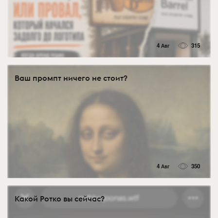
4 Авг
315
Ваш промпт ничего не стоит?
4 Авг
350
Какой Ротко вы сейчас?