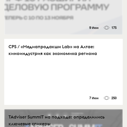
9 Июн
175
CPS / «Медиапродакшн Lab» на Алтае:
киноиндустрия как экономика региона
7 Июн
250
TAdviser SummIT на подходе: определились
ключевые спикеры