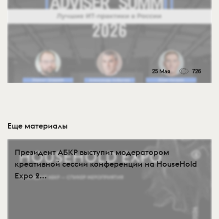
25 Мая
726
Еще материалы
Президент АБКР выступит модератором
креативной сессии конференции на HouseHold
Expo 2...