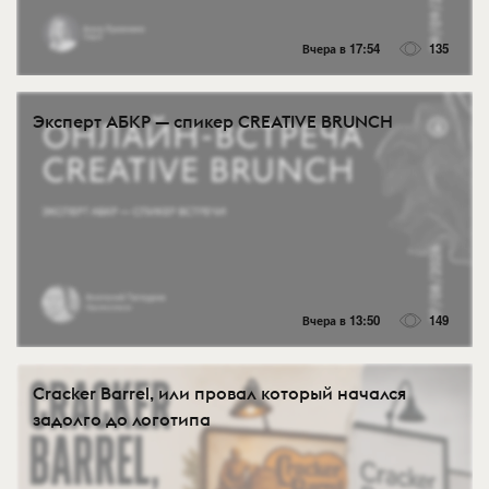
Вчера в 17:54
135
Эксперт АБКР — спикер CREATIVE BRUNCH
Вчера в 13:50
149
Cracker Barrel, или провал который начался
задолго до логотипа