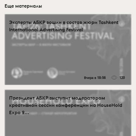
Еще материалы
Эксперты АБКР вошли в состав жюри Tashkent
International Advertising Festival
Вчера в 18:56
120
Президент АБКР выступит модератором
креативной сессии конференции на HouseHold
Expo 2...