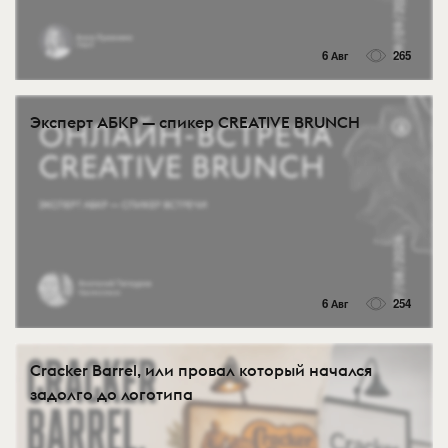
6 Авг
265
Эксперт АБКР — спикер CREATIVE BRUNCH
6 Авг
254
Cracker Barrel, или провал который начался
задолго до логотипа