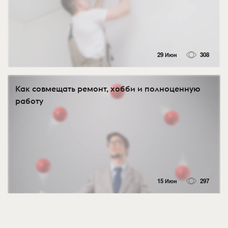
29 Июн
308
Как совмещать ремонт, хобби и полноценную
работу
15 Июн
297