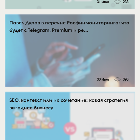
31 Июл
233
Павел Дуров в перечне Росфинмониторинга: что
будет с Telegram, Premium и ре...
30 Июл
396
SEO, контекст или их сочетание: какая стратегия
выгоднее бизнесу