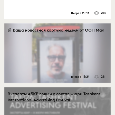
Вчера в 20:11
203
📰 Ваша новостная картина недели от OOH Mag
Вчера в 15:24
221
Эксперты АБКР вошли в состав жюри Tashkent
International Advertising Festival