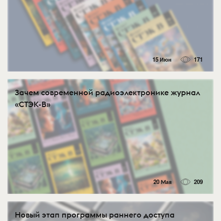
15 Июн
171
Зачем современной радиоэлектронике журнал
«СТЭК-В»
20 Мая
209
Новый этап программы раннего доступа