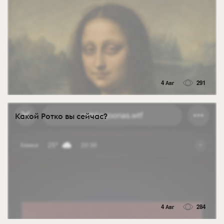
4 Авг
291
Какой Ротко вы сейчас?
4 Авг
284