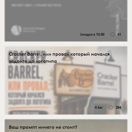
Сегодня в 13:50
61
Cracker Barrel, или провал который начался
задолго до логотипа
4 Авг
264
Ваш промпт ничего не стоит?