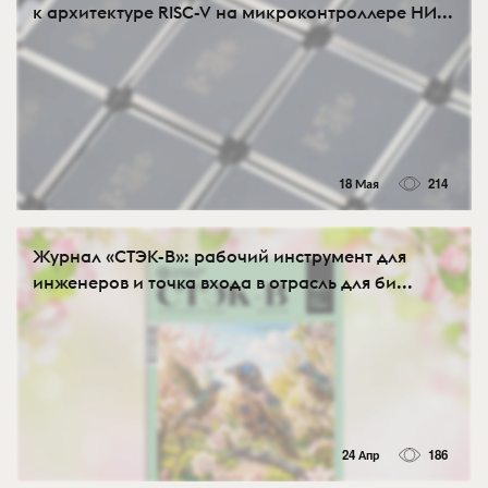
к архитектуре RISC-V на микроконтроллере НИ...
18 Мая
214
Журнал «СТЭК-В»: рабочий инструмент для
инженеров и точка входа в отрасль для би...
24 Апр
186