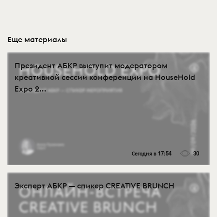
Еще материалы
Президент АБКР выступит модератором
креативной сессии конференции на HouseHold
Expo 2...
Сегодня в 17:54
30
Эксперт АБКР — спикер CREATIVE BRUNCH