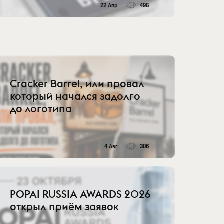
22 Апр
498
Cracker Barrel, или провал
который начался задолго
до логотипа
4 Авг
306
POPAI RUSSIA AWARDS 2026
открыл приём заявок