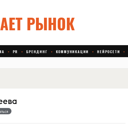
еева
аться