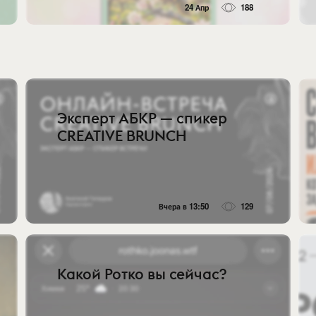
24 Апр
188
Эксперт АБКР — спикер
CREATIVE BRUNCH
Вчера в 13:50
129
Какой Ротко вы сейчас?