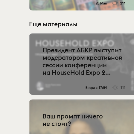
20 Мая
211
Еще материалы
Президент АБКР выступит
модератором креативной
сессии конференции
на HouseHold Expo 2...
Вчера в 17:54
111
Ваш промпт ничего
не стоит?