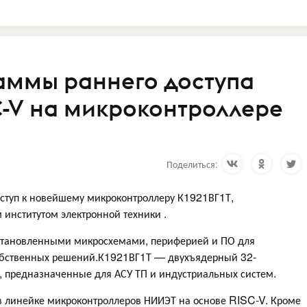
аммы раннего доступа
C-V на микроконтроллере
Поделиться:
доступ к новейшему микроконтроллеру К1921ВГ1Т,
институтом электронной техники .
установленными микросхемами, периферией и ПО для
собственных решений.К1921ВГ1Т — двухъядерный 32-
, предназначенные для АСУ ТП и индустриальных систем.
 линейке микроконтроллеров НИИЭТ на основе RISC-V. Кроме