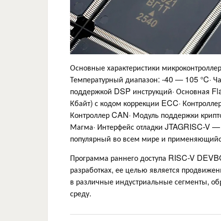
Основные характеристики микроконтроллера
Температурный диапазон: -40 — 105 °C· Ча
поддержкой DSP инструкций· Основная Fla
Кбайт) с кодом коррекции ECC· Контроллер
Контроллер CAN· Модуль поддержки крипт
Магма· Интерфейс отладки JTAGRISC-V — э
популярный во всем мире и применяющийся 
Программа раннего доступа RISC-V DEVB
разработках, ее целью является продвиже
в различные индустриальные сегменты, об
среду.