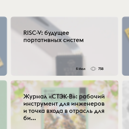
RISC-V: будущее
портативных систем
6 Июл
758
Журнал «СТЭК-В»: рабочий
инструмент для инженеров
и точка входа в отрасль для
би...