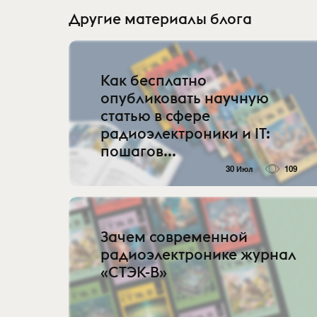
Другие материалы блога
Как бесплатно
опубликовать научную
статью в сфере
радиоэлектроники и IT:
пошагов...
30 Июл
109
Зачем современной
радиоэлектронике журнал
«СТЭК-В»