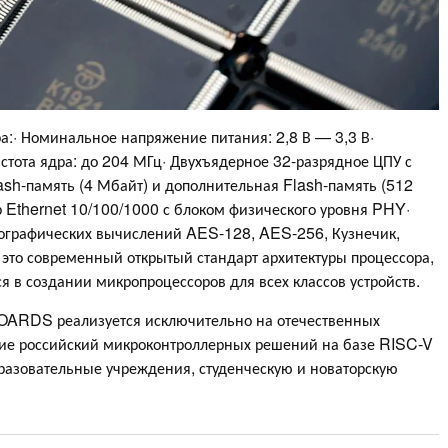
:· Номинальное напряжение питания: 2,8 В — 3,3 В·
стота ядра: до 204 МГц· Двухъядерное 32-разрядное ЦПУ с
sh-память (4 Мбайт) и дополнительная Flash-память (512
 Ethernet 10/100/1000 с блоком физического уровня PHY·
ографических вычислений AES-128, AES-256, Кузнечик,
то современный открытый стандарт архитектуры процессора,
в создании микропроцессоров для всех классов устройств.
OARDS реализуется исключительно на отечественных
ние российский микроконтроллерных решений на базе RISC-V
разовательные учреждения, студенческую и новаторскую