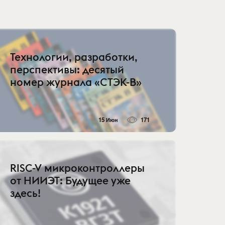
Технологии, разработки,
перспективы: десятый
номер журнала «СТЭК-В»
15 Июн
171
RISC-V микроконтроллеры
от НИИЭТ: Будущее уже
здесь!