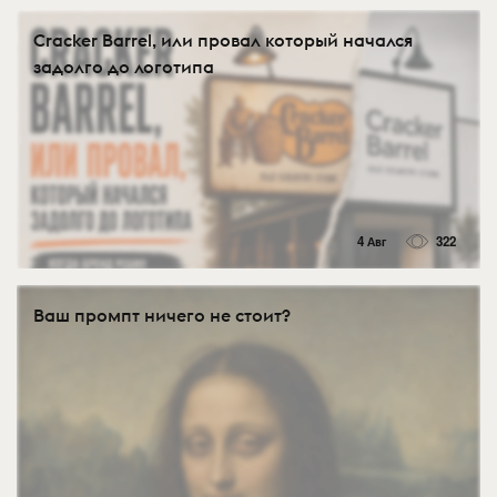
Cracker Barrel, или провал который начался
задолго до логотипа
4 Авг
322
Ваш промпт ничего не стоит?