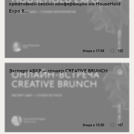
креативной сессии конференции на HouseHold
Expo 2...
Вчера в 17:54
152
Эксперт АБКР — спикер CREATIVE BRUNCH
Вчера в 13:50
167