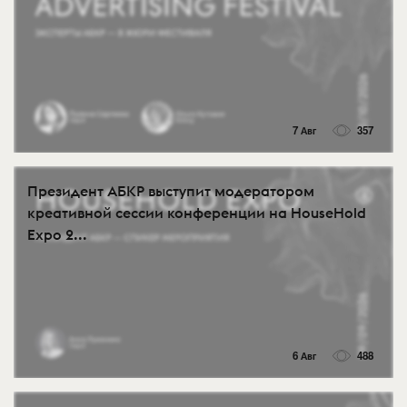
7 Авг
357
Президент АБКР выступит модератором
креативной сессии конференции на HouseHold
Expo 2...
6 Авг
488