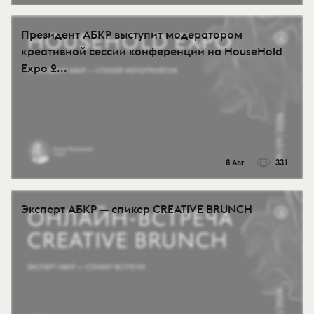
Президент АБКР выступит модератором
креативной сессии конференции на HouseHold
Expo 2...
6 Авг
331
Эксперт АБКР — спикер CREATIVE BRUNCH