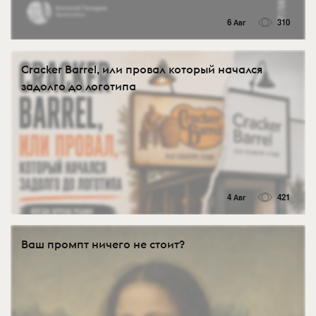
6 Авг
310
Cracker Barrel, или провал который начался
задолго до логотипа
4 Авг
421
Ваш промпт ничего не стоит?