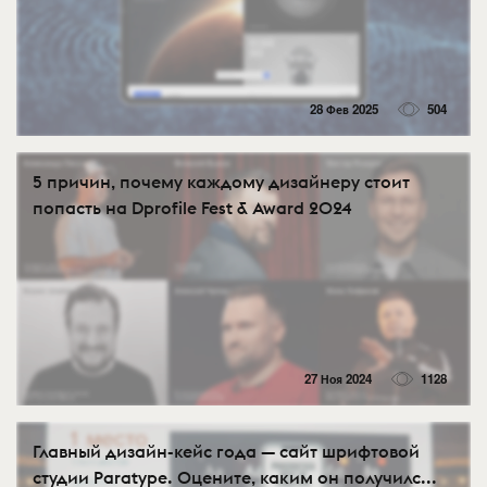
28 Фев 2025
504
5 причин, почему каждому дизайнеру стоит
попасть на Dprofile Fest & Award 2024
27 Ноя 2024
1128
Главный дизайн-кейс года — сайт шрифтовой
студии Paratype. Оцените, каким он получилс...