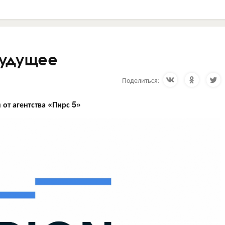
будущее
Поделиться:
n
от агентства «Пирс 5»