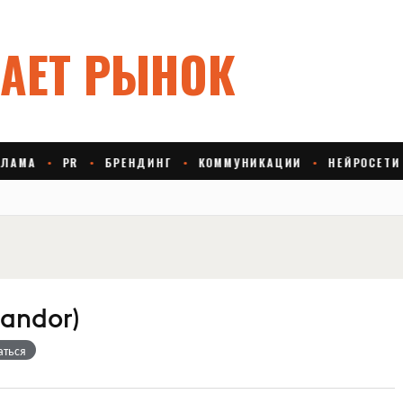
Landor)
аться