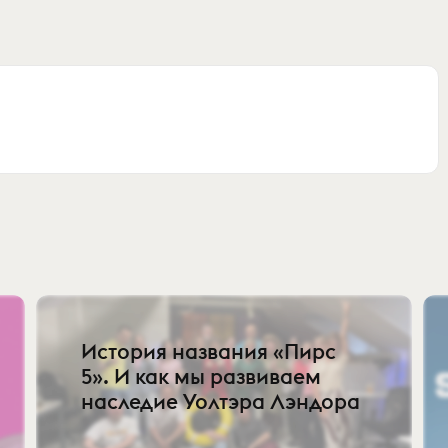
История названия «Пирс
5». И как мы развиваем
наследие Уолтэра Лэндора