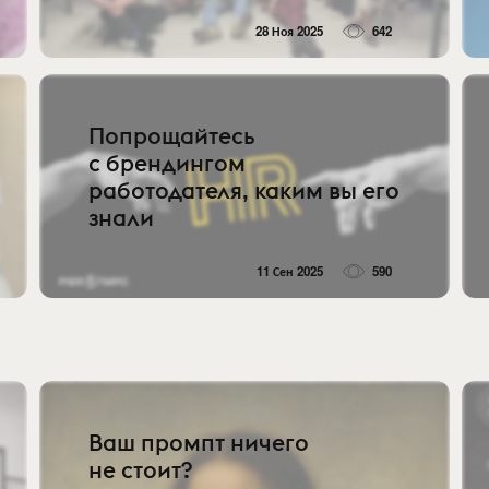
28 Ноя 2025
642
Попрощайтесь
с брендингом
работодателя, каким вы его
знали
11 Сен 2025
590
Ваш промпт ничего
не стоит?