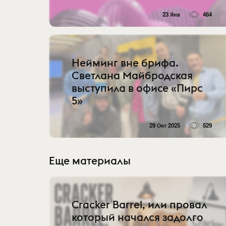
23 Янв
464
Нейминг вне брифа.
Светлана Майбродская
выступила в офисе «Пирс
5»
29 Окт 2025
529
Еще материалы
Cracker Barrel, или провал
который начался задолго