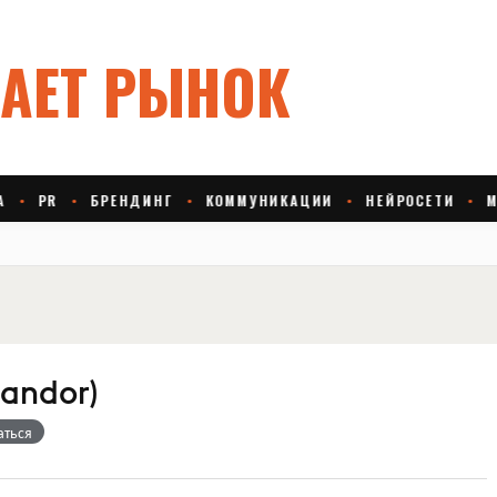
Landor)
аться