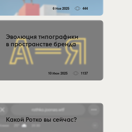
6 Ноя 2025
444
Эволюция типографики
в пространстве бренда
10 Июн 2025
1137
Какой Ротко вы сейчас?